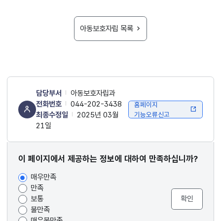
아동보호자립 목록
담당부서
아동보호자립과
전화번호
044-202-3438
홈페이지
최종수정일
2025년 03월
기능오류신고
21일
콘텐츠
이 페이지에서 제공하는 정보에 대하여 만족하십니까?
만족도
매우만족
조사
만족
보통
불만족
매우불만족