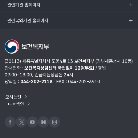
관련기관 홈페이지
목록
열기
관련국외기관 홈페이지
목록
열기
(30113) 세종특별자치시 도움4로 13 보건복지부 (정부세종청사 10동)
안내전화 :
보건복지상담센터 국번없이 129(무료)
/ 평일
09:00~18:00, 긴급지원상담은 24시
당직실 :
044-202-2118
FAX : 044-202-3910
오시는길
ㄱ~ㅎ색인
페이스북
x
유튜브
네이버블로그
인스타그램