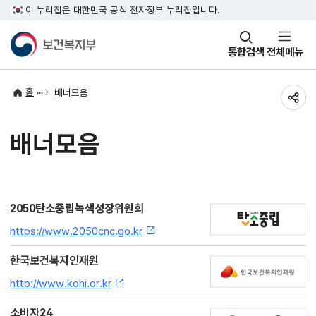
이 누리집은 대한민국 공식 전자정부 누리집입니다.
창
통합검색
전체메뉴
열기
홈
배너모음
공유
배너모음
2050탄소중립녹색성장위원회
https://www.2050cnc.go.kr
한국보건복지인재원
http://www.kohi.or.kr
소비자24