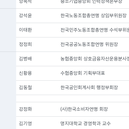
양옥석
중소기업중앙회 인력정책본부장
강석윤
한국노동조합총연맹 상임부위원장
이태환
전국민주노동조합총연맹 수석부위
정정희
전국공공노동조합연맹 위원장
김병배
농협중앙회 상호금융자산운용분사
신황용
수협중앙회 기획부대표
김동철
한국공인회계사회 행정부회장
강정화
(사)한국소비자연맹 회장
김기영
명지대학교 경영학과 교수