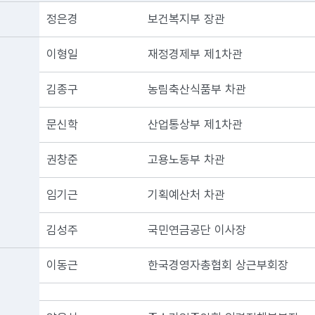
정은경
보건복지부 장관
이형일
재정경제부 제1차관
김종구
농림축산식품부 차관
문신학
산업통상부 제1차관
권창준
고용노동부 차관
임기근
기획예산처 차관
김성주
국민연금공단 이사장
이동근
한국경영자총협회 상근부회장