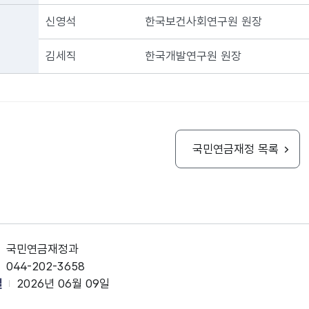
신영석
한국보건사회연구원 원장
김세직
한국개발연구원 원장
국민연금재정 목록
국민연금재정과
044-202-3658
일
2026년 06월 09일