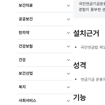
국민연금기금운용
하위메뉴
보건의료
경험이 풍부한 
펼치기
하위메뉴
공공보건
펼치기
설치근거
하위메뉴
한의약
펼치기
하위메뉴
건강보험
국민연금법 제10
펼치기
하위메뉴
건강
성격
펼치기
하위메뉴
보건산업
펼치기
연금기금 운용의
하위메뉴
복지
펼치기
기능
하위메뉴
사회서비스