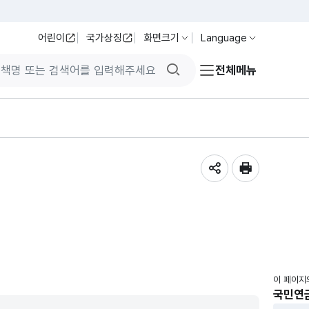
어린이
국가상징
화면크기
Language
검색버튼
전체메뉴
공유하기
인쇄
이 페이지
국민연