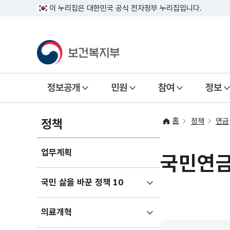
이 누리집은 대한민국 공식 전자정부 누리집입니다.
정보공개
민원
참여
정보
홈
정책
정책
연금
업무계획
국민연
하위메뉴
국민 삶을 바꾼 정책 10
펼치기
하위메뉴
의료개혁
펼치기