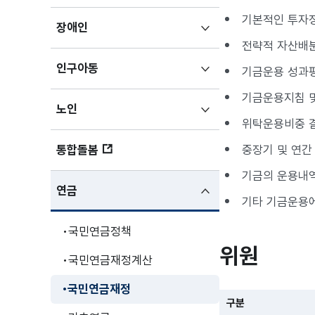
펼치기
기본적인 투자
하위메뉴
장애인
펼치기
전략적 자산배
하위메뉴
인구아동
기금운용 성과평
펼치기
기금운용지침 
하위메뉴
노인
위탁운용비중 
펼치기
통합돌봄
중장기 및 연간
기금의 운용내
하위메뉴
연금
기타 기금운용
펼친상태
국민연금정책
위원
국민연금재정계산
국민연금재정
구분